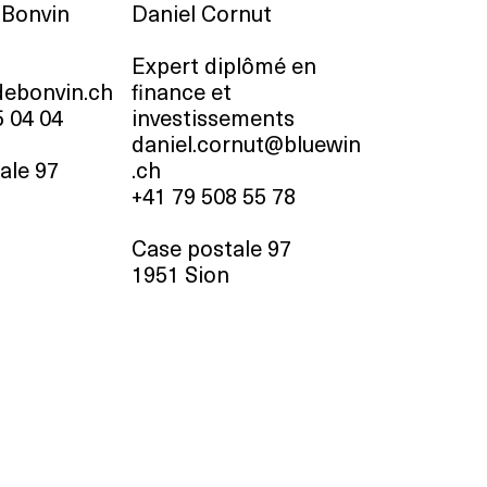
 Bonvin
Daniel Cornut
Expert diplômé en
ebonvin.ch
finance et
5 04 04
investissements
daniel.cornut@bluewin
ale 97
.ch
+41 79 508 55 78
Case postale 97
1951 Sion