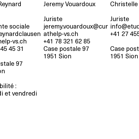
Reynard
Jeremy Vouardoux
Christelle
n
Juriste
Juriste
nte sociale
jeremy.vouardoux@cur
info@etud
reynardclausen
athelp-vs.ch
+41 27 45
elp-vs.ch
+41 78 321 62 85
245 45 31
Case postale 97
Case post
1951 Sion
1951 Sion
stale 97
on
ilité :
i et vendredi