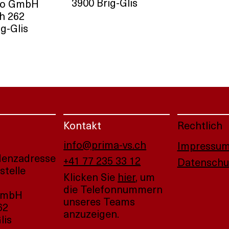
3900 Brig-Glis
no GmbH
h 262
g-Glis
Kontakt
Rechtlich
info@prima-vs.ch
Impressu
denzadresse
+41 77 235 33 12
Datenschu
stelle
Klicken Sie
hier
, um
die Telefonnummern
GmbH
unseres Teams
62
anzuzeigen.
lis