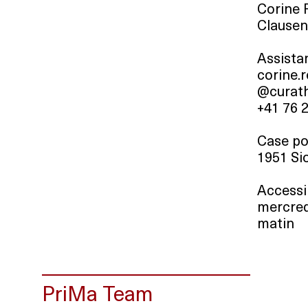
Corine 
Clause
Assista
corine.
@curath
+41 76 
Case po
1951 Si
Accessib
mercred
matin
PriMa Team