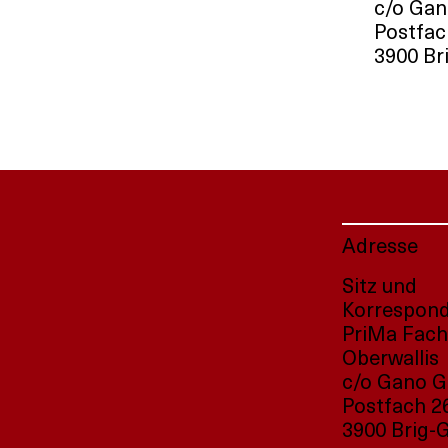
c/o Ga
Postfac
3900 Bri
Adresse
Sitz und
Korrespon
PriMa Fach
Oberwallis
c/o Gano 
Postfach 2
3900 Brig-G