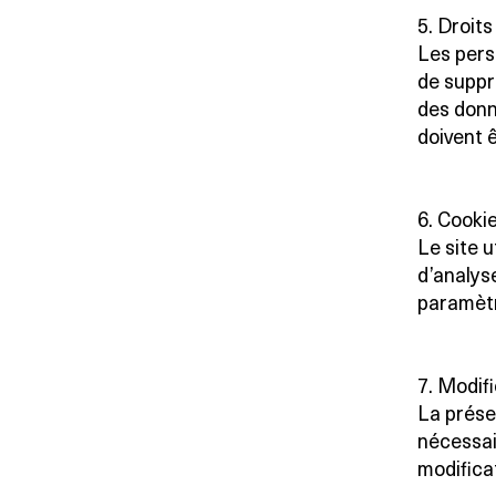
5. Droit
Les pers
de suppre
des donn
doivent 
6. Cooki
Le site u
d’analyse
paramètr
7. Modifi
La prése
nécessai
modificat