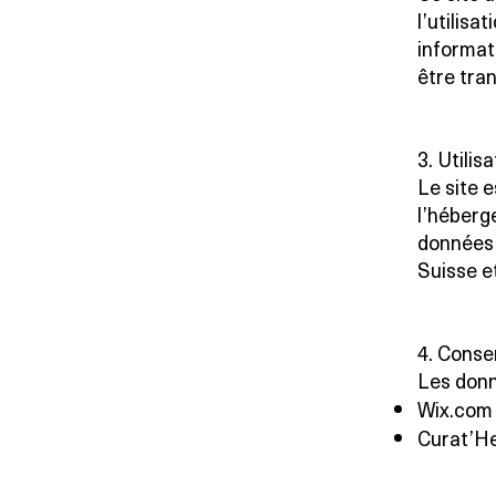
l’utilisa
informat
être tra
3. Utilis
Le site e
l’héberg
données 
Suisse e
4. Conse
Les donn
Wix.com 
Curat’He