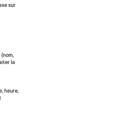
sse sur
s (nom,
iter la
e, heure,
t