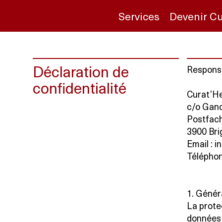
Services
Devenir Cu
Déclaration de
Respons
confidentialité
Curat’He
c/o Gan
Postfac
3900 Bri
Email : 
Téléphon
1. Génér
La prote
données 