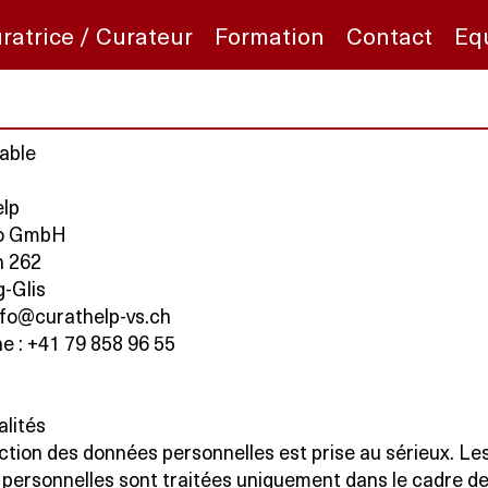
ratrice / Curateur
Formation
Contact
Eq
able
lp
o GmbH
h 262
g-Glis
info@curathelp-vs.ch
e : +41 79 858 96 55
alités
ction des données personnelles est prise au sérieux. Le
personnelles sont traitées uniquement dans le cadre d