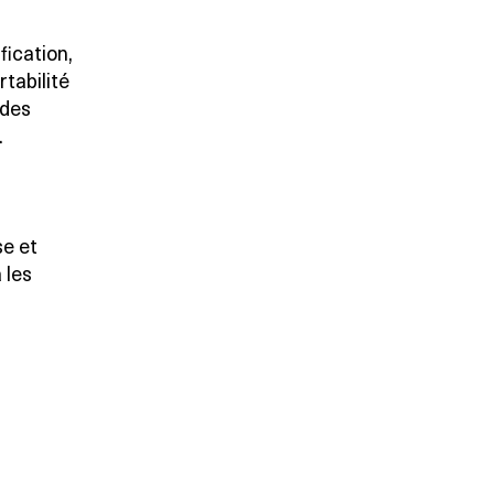
fication,
rtabilité
ndes
.
se et
 les