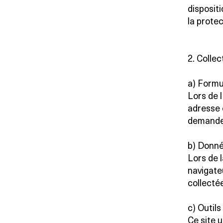
disposit
la prote
2. Colle
a) Formu
Lors de l
adresse e
demande
b) Donné
Lors de l
navigate
collecté
c) Outils
Ce site u