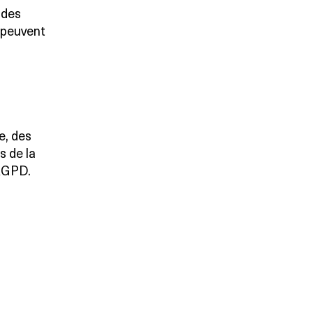
r des
 peuvent
e, des
s de la
 RGPD.